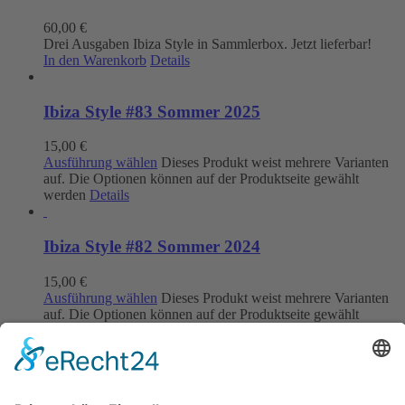
60,00
€
Drei Ausgaben Ibiza Style in Sammlerbox. Jetzt lieferbar!
In den Warenkorb
Details
Ibiza Style #83 Sommer 2025
15,00
€
Ausführung wählen
Dieses Produkt weist mehrere Varianten
auf. Die Optionen können auf der Produktseite gewählt
werden
Details
Ibiza Style #82 Sommer 2024
15,00
€
Ausführung wählen
Dieses Produkt weist mehrere Varianten
auf. Die Optionen können auf der Produktseite gewählt
werden
Details