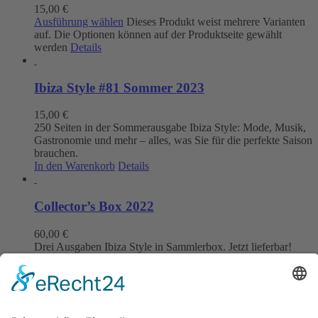
15,00
€
Ausführung wählen
Dieses Produkt weist mehrere Varianten
auf. Die Optionen können auf der Produktseite gewählt
werden
Details
Ibiza Style #81 Sommer 2023
15,00
€
250 Seiten in der Sommerausgabe Ibiza Style: Mode, Musik,
Gastronomie und mehr – alles, was Sie für die perfekte Saison
brauchen.
In den Warenkorb
Details
Collector’s Box 2022
60,00
€
Drei Ausgaben Ibiza Style in Sammlerbox. Jetzt lieferbar!
In den Warenkorb
Details