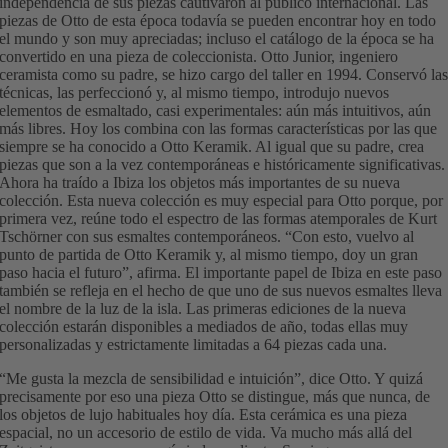
independencia de sus piezas cautivaron al público internacional. Las
piezas de Otto de esta época todavía se pueden encontrar hoy en todo
el mundo y son muy apreciadas; incluso el catálogo de la época se ha
convertido en una pieza de coleccionista. Otto Junior, ingeniero
ceramista como su padre, se hizo cargo del taller en 1994. Conservó la
técnicas, las perfeccionó y, al mismo tiempo, introdujo nuevos
elementos de esmaltado, casi experimentales: aún más intuitivos, aún
más libres. Hoy los combina con las formas características por las que
siempre se ha conocido a Otto Keramik. Al igual que su padre, crea
piezas que son a la vez contemporáneas e históricamente significativas.
Ahora ha traído a Ibiza los objetos más importantes de su nueva
colección. Esta nueva colección es muy especial para Otto porque, por
primera vez, reúne todo el espectro de las formas atemporales de Kurt
Tschörner con sus esmaltes contemporáneos. “Con esto, vuelvo al
punto de partida de Otto Keramik y, al mismo tiempo, doy un gran
paso hacia el futuro”, afirma. El importante papel de Ibiza en este paso
también se refleja en el hecho de que uno de sus nuevos esmaltes lleva
el nombre de la luz de la isla. Las primeras ediciones de la nueva
colección estarán disponibles a mediados de año, todas ellas muy
personalizadas y estrictamente limitadas a 64 piezas cada una.
“Me gusta la mezcla de sensibilidad e intuición”, dice Otto. Y quizá
precisamente por eso una pieza Otto se distingue, más que nunca, de
los objetos de lujo habituales hoy día. Esta cerámica es una pieza
espacial, no un accesorio de estilo de vida. Va mucho más allá del