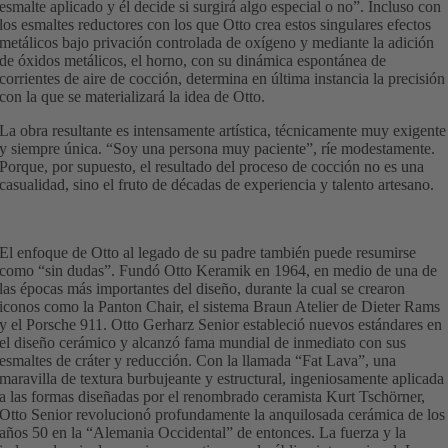
esmalte aplicado y él decide si surgirá algo especial o no”. Incluso con
los esmaltes reductores con los que Otto crea estos singulares efectos
metálicos bajo privación controlada de oxígeno y mediante la adición
de óxidos metálicos, el horno, con su dinámica espontánea de
corrientes de aire de cocción, determina en última instancia la precisión
con la que se materializará la idea de Otto.
La obra resultante es intensamente artística, técnicamente muy exigente
y siempre única. “Soy una persona muy paciente”, ríe modestamente.
Porque, por supuesto, el resultado del proceso de cocción no es una
casualidad, sino el fruto de décadas de experiencia y talento artesano.
El enfoque de Otto al legado de su padre también puede resumirse
como “sin dudas”. Fundó Otto Keramik en 1964, en medio de una de
las épocas más importantes del diseño, durante la cual se crearon
iconos como la Panton Chair, el sistema Braun Atelier de Dieter Rams
y el Porsche 911. Otto Gerharz Senior estableció nuevos estándares en
el diseño cerámico y alcanzó fama mundial de inmediato con sus
esmaltes de cráter y reducción. Con la llamada “Fat Lava”, una
maravilla de textura burbujeante y estructural, ingeniosamente aplicada
a las formas diseñadas por el renombrado ceramista Kurt Tschörner,
Otto Senior revolucionó profundamente la anquilosada cerámica de los
años 50 en la “Alemania Occidental” de entonces. La fuerza y la