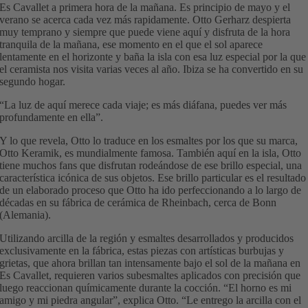
Es Cavallet a primera hora de la mañana. Es principio de mayo y el
verano se acerca cada vez más rapidamente. Otto Gerharz despierta
muy temprano y siempre que puede viene aquí y disfruta de la hora
tranquila de la mañana, ese momento en el que el sol aparece
lentamente en el horizonte y baña la isla con esa luz especial por la que
el ceramista nos visita varias veces al año. Ibiza se ha convertido en su
segundo hogar.
“La luz de aquí merece cada viaje; es más diáfana, puedes ver más
profundamente en ella”.
Y lo que revela, Otto lo traduce en los esmaltes por los que su marca,
Otto Keramik, es mundialmente famosa. También aquí en la isla, Otto
tiene muchos fans que disfrutan rodeándose de ese brillo especial, una
característica icónica de sus objetos. Ese brillo particular es el resultado
de un elaborado proceso que Otto ha ido perfeccionando a lo largo de
décadas en su fábrica de cerámica de Rheinbach, cerca de Bonn
(Alemania).
Utilizando arcilla de la región y esmaltes desarrollados y producidos
exclusivamente en la fábrica, estas piezas con artísticas burbujas y
grietas, que ahora brillan tan intensamente bajo el sol de la mañana en
Es Cavallet, requieren varios subesmaltes aplicados con precisión que
luego reaccionan químicamente durante la cocción. “El horno es mi
amigo y mi piedra angular”, explica Otto. “Le entrego la arcilla con el