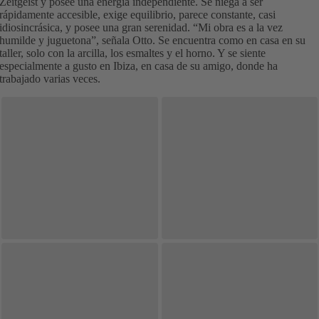
Zeitgeist y posee una energía independiente. Se niega a ser
rápidamente accesible, exige equilibrio, parece constante, casi
idiosincrásica, y posee una gran serenidad. “Mi obra es a la vez
humilde y juguetona”, señala Otto. Se encuentra como en casa en su
taller, solo con la arcilla, los esmaltes y el horno. Y se siente
especialmente a gusto en Ibiza, en casa de su amigo, donde ha
trabajado varias veces.