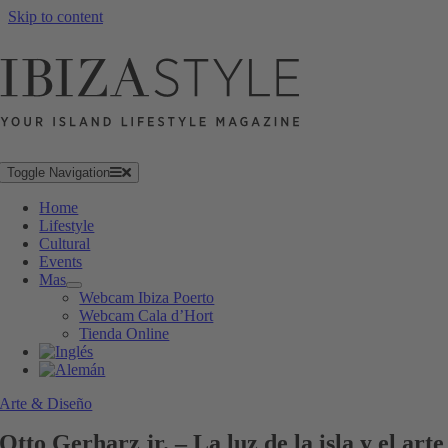
Skip to content
Toggle Navigation
Home
Lifestyle
Cultural
Events
Mas
Webcam Ibiza Poerto
Webcam Cala d’Hort
Tienda Online
Arte & Diseño
Otto Gerharz jr. – La luz de la isla y el arte