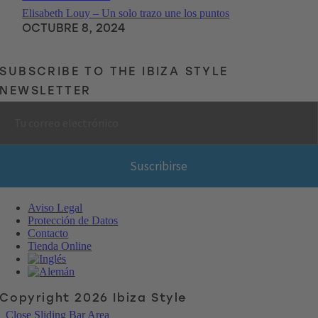
Elisabeth Louy – Un solo trazo une los puntos
OCTUBRE 8, 2024
SUBSCRIBE TO THE IBIZA STYLE
NEWSLETTER
Aviso Legal
Protección de Datos
Contacto
Tienda Online
Copyright 2026 Ibiza Style
Close Sliding Bar Area