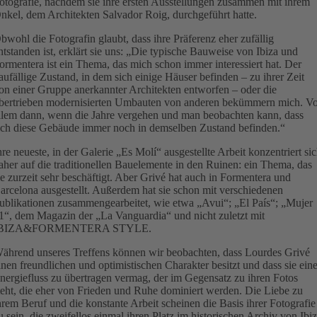
otografie, nachdem sie ihre ersten Ausstellungen zusammen mit ihrem
nkel, dem Architekten Salvador Roig, durchgeführt hatte.
bwohl die Fotografin glaubt, dass ihre Präferenz eher zufällig
ntstanden ist, erklärt sie uns: „Die typische Bauweise von Ibiza und
ormentera ist ein Thema, das mich schon immer interessiert hat. Der
aufällige Zustand, in dem sich einige Häuser befinden – zu ihrer Zeit
on einer Gruppe anerkannter Architekten entworfen – oder die
bertrieben modernisierten Umbauten von anderen bekümmern mich. V
llem dann, wenn die Jahre vergehen und man beobachten kann, dass
ich diese Gebäude immer noch in demselben Zustand befinden.“
hre neueste, in der Galerie „Es Molí“ ausgestellte Arbeit konzentriert si
aher auf die traditionellen Bauelemente in den Ruinen: ein Thema, das
ie zurzeit sehr beschäftigt. Aber Grivé hat auch in Formentera und
arcelona ausgestellt. Außerdem hat sie schon mit verschiedenen
ublikationen zusammengearbeitet, wie etwa „Avui“; „El País“; „Mujer
1“, dem Magazin der „La Vanguardia“ und nicht zuletzt mit
IBIZA&FORMENTERA STYLE.
ährend unseres Treffens können wir beobachten, dass Lourdes Grivé
inen freundlichen und optimistischen Charakter besitzt und dass sie ein
nergiefluss zu übertragen vermag, der im Gegensatz zu ihren Fotos
teht, die eher von Frieden und Ruhe dominiert werden. Die Liebe zu
hrem Beruf und die konstante Arbeit scheinen die Basis ihrer Fotografie
u sein, die zweifellos einmal ihren Platz im historischen Archiv von Ibi