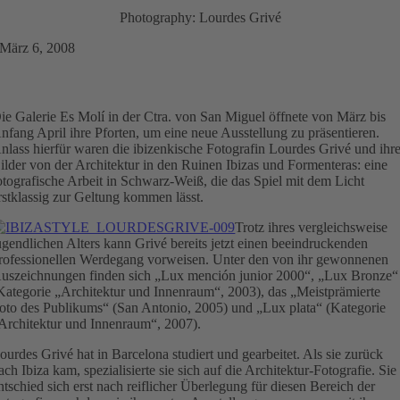
Photography: Lourdes Grivé
März 6, 2008
ie Galerie Es Molí in der Ctra. von San Miguel öffnete von März bis
nfang April ihre Pforten, um eine neue Ausstellung zu präsentieren.
nlass hierfür waren die ibizenkische Fotografin Lourdes Grivé und ihr
ilder von der Architektur in den Ruinen Ibizas und Formenteras: eine
otografische Arbeit in Schwarz-Weiß, die das Spiel mit dem Licht
rstklassig zur Geltung kommen lässt.
Trotz ihres vergleichsweise
ugendlichen Alters kann Grivé bereits jetzt einen beeindruckenden
rofessionellen Werdegang vorweisen. Unter den von ihr gewonnenen
uszeichnungen finden sich „Lux mención junior 2000“, „Lux Bronze“
Kategorie „Architektur und Innenraum“, 2003), das „Meistprämierte
oto des Publikums“ (San Antonio, 2005) und „Lux plata“ (Kategorie
Architektur und Innenraum“, 2007).
ourdes Grivé hat in Barcelona studiert und gearbeitet. Als sie zurück
ach Ibiza kam, spezialisierte sie sich auf die Architektur-Fotografie. Sie
ntschied sich erst nach reiflicher Überlegung für diesen Bereich der